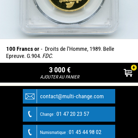
100 Francs or
- Droits de l'Homme, 1989. Belle
Epreuve. G.904.
FDC
.
+
3 000 €
AJOUTER AU PANIER
contact@multi-change.com
01 47 20 23 57
Change :
01 45 44 98 02
Numismatique :