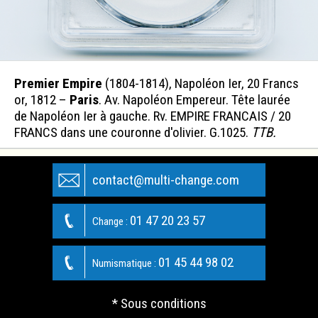
Premier Empire
(1804-1814), Napoléon Ier, 20 Francs
or, 1812 –
Paris
. Av. Napoléon Empereur. Tête laurée
de Napoléon Ier à gauche. Rv. EMPIRE FRANCAIS / 20
FRANCS dans une couronne d'olivier. G.1025.
TTB.
contact@multi-change.com
01 47 20 23 57
Change :
01 45 44 98 02
Numismatique :
* Sous conditions