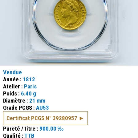
Vendue
Année :
1812
Atelier :
Paris
Poids :
6.40 g
Diamètre :
21 mm
Grade PCGS :
AU53
Certificat PCGS N° 39280957
Pureté / titre :
900.00 ‰
Qualité :
TTB