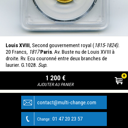
Louis XVIII
, Second gouvernement royal (
1815-1824).
20 Francs,
1817
Paris
. Av. Buste nu de Louis XVIII à
droite. Rv. Ecu couronné entre deux branches de
laurier. G.1028.
Sup.
+
1 200 €
AJOUTER AU PANIER
contact@multi-change.com
01 47 20 23 57
Change :