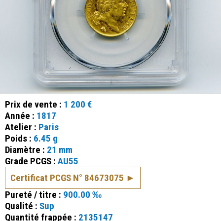
Prix de vente :
1 200 €
Année :
1817
Atelier :
Paris
Poids :
6.45 g
Diamètre :
21 mm
Grade PCGS :
AU55
Certificat PCGS N° 84673075
Pureté / titre :
900.00 ‰
Qualité :
Sup
Quantité frappée :
2135147