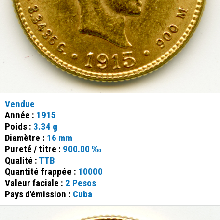
Vendue
Année :
1915
Poids :
3.34 g
Diamètre :
16 mm
Pureté / titre :
900.00 ‰
Qualité :
TTB
Quantité frappée :
10000
Valeur faciale :
2 Pesos
Pays d'émission :
Cuba