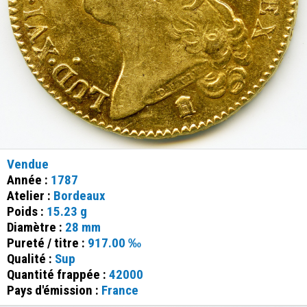
Vendue
Année :
1787
Atelier :
Bordeaux
Poids :
15.23 g
Diamètre :
28 mm
Pureté / titre :
917.00 ‰
Qualité :
Sup
Quantité frappée :
42000
Pays d'émission :
France