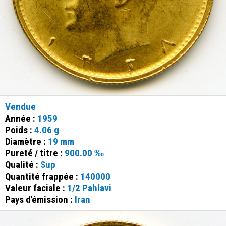
Vendue
Année :
1959
Poids :
4.06 g
Diamètre :
19 mm
Pureté / titre :
900.00 ‰
Qualité :
Sup
Quantité frappée :
140000
Valeur faciale :
1/2 Pahlavi
Pays d'émission :
Iran