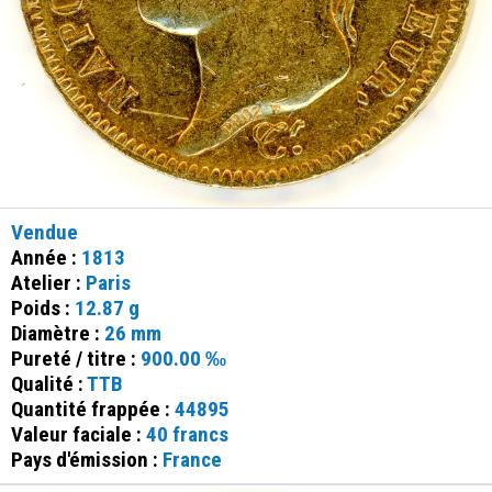
Vendue
Année :
1813
Atelier :
Paris
Poids :
12.87 g
Diamètre :
26 mm
Pureté / titre :
900.00 ‰
Qualité :
TTB
Quantité frappée :
44895
Valeur faciale :
40 francs
Pays d'émission :
France