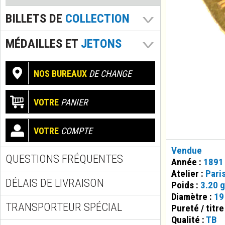
BILLETS DE
COLLECTION
MÉDAILLES ET
JETONS
NOS BUREAUX
DE CHANGE
VOTRE
PANIER
VOTRE
COMPTE
Vendue
QUESTIONS FRÉQUENTES
Année :
1891
Atelier :
Pari
DÉLAIS DE LIVRAISON
Poids :
3.20 g
Diamètre :
19
TRANSPORTEUR SPÉCIAL
Pureté / titre
Qualité :
TB