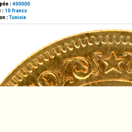
ppée :
400000
e :
10 francs
on :
Tunisie