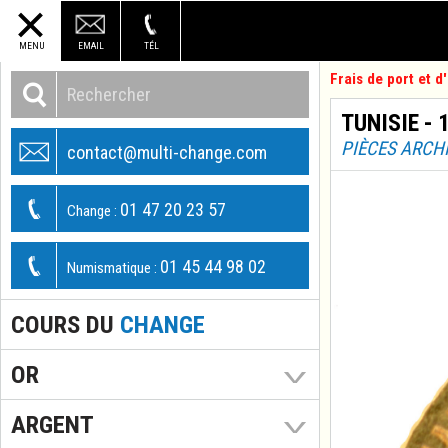
MENU
EMAIL
TÉL
Frais de port et 
TUNISIE - 
PIÈCES ARCH
contact@multi-change.com
01 47 20 23 57
Change :
01 45 44 98 02
Numismatique :
COURS DU
CHANGE
OR
ARGENT