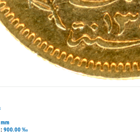
s
 mm
 :
900.00 ‰