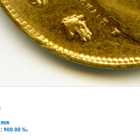
s
 mm
 :
900.00 ‰