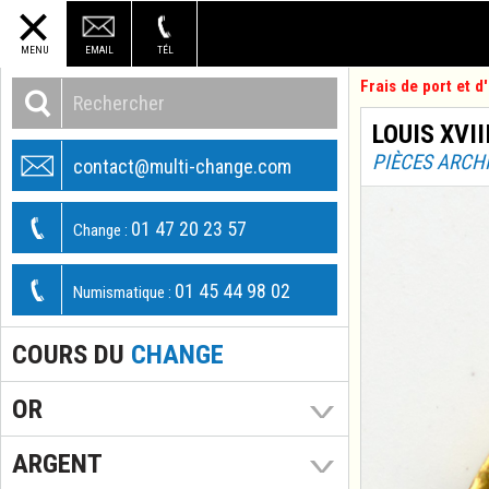
MENU
EMAIL
TÉL
Frais de port et 
LOUIS XVII
PIÈCES ARCH
contact@multi-change.com
01 47 20 23 57
Change :
01 45 44 98 02
Numismatique :
COURS DU
CHANGE
OR
ARGENT