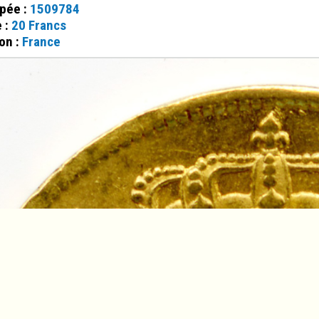
ppée :
1509784
e :
20 Francs
on :
France