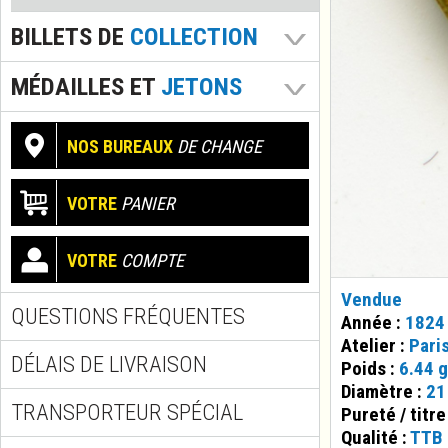
BILLETS DE
COLLECTION
MÉDAILLES ET
JETONS
NOS BUREAUX
DE CHANGE
VOTRE
PANIER
VOTRE
COMPTE
Vendue
QUESTIONS FRÉQUENTES
Année :
1824
Atelier :
Pari
DÉLAIS DE LIVRAISON
Poids :
6.44 g
Diamètre :
21
TRANSPORTEUR SPÉCIAL
Pureté / titre
Qualité :
TTB