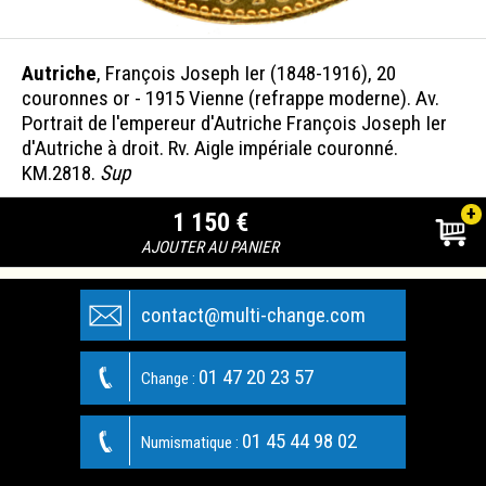
Autriche
, François Joseph Ier (1848-1916), 20
couronnes or - 1915 Vienne (refrappe moderne). Av.
Portrait de l'empereur d'Autriche François Joseph Ier
d'Autriche à droit. Rv. Aigle impériale couronné.
KM.2818.
Sup
+
1 150 €
AJOUTER AU PANIER
contact@multi-change.com
01 47 20 23 57
Change :
01 45 44 98 02
Numismatique :