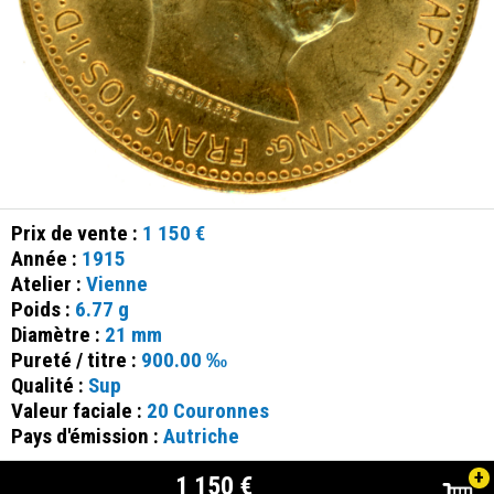
Prix de vente :
1 150 €
Année :
1915
Atelier :
Vienne
Poids :
6.77 g
Diamètre :
21 mm
Pureté / titre :
900.00 ‰
Qualité :
Sup
Valeur faciale :
20 Couronnes
Pays d'émission :
Autriche
+
1 150 €