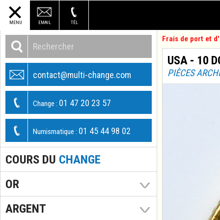
MENU
EMAIL
TÉL
Frais de port et 
USA - 10 D
PIÈCES ARCH
contact@multi-change.com
01 47 20 23 57
Change :
01 45 44 98 02
Numismatique :
COURS DU
CHANGE
OR
ARGENT