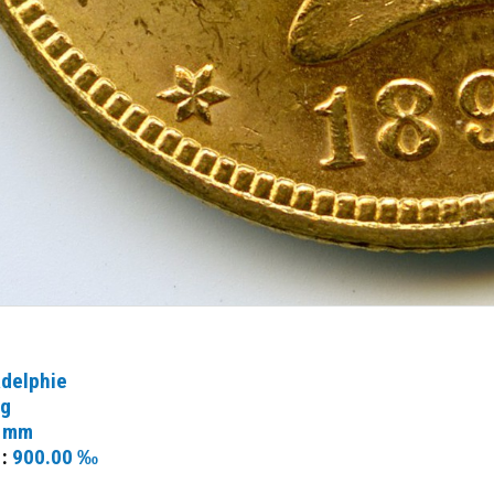
adelphie
 g
 mm
 :
900.00 ‰