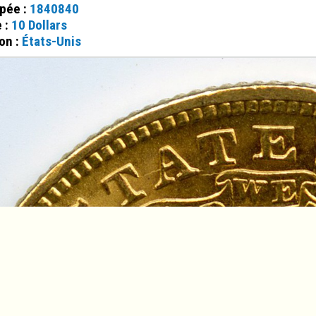
ppée :
1840840
e :
10 Dollars
on :
États-Unis