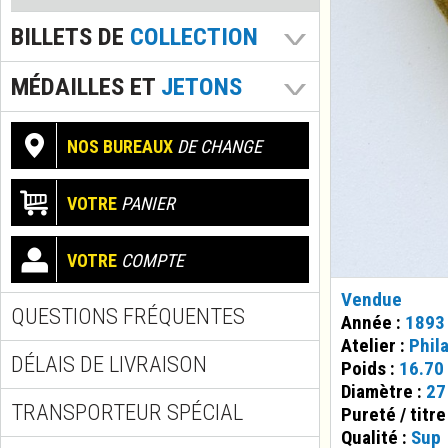
BILLETS DE
COLLECTION
MÉDAILLES ET
JETONS
NOS BUREAUX
DE CHANGE
VOTRE
PANIER
VOTRE
COMPTE
Vendue
QUESTIONS FRÉQUENTES
Année :
1893
Atelier :
Phil
DÉLAIS DE LIVRAISON
Poids :
16.70
Diamètre :
27
TRANSPORTEUR SPÉCIAL
Pureté / titre
Qualité :
Sup