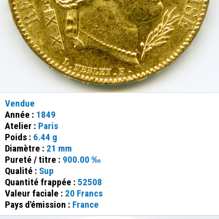
Vendue
Année :
1849
Atelier :
Paris
Poids :
6.44 g
Diamètre :
21 mm
Pureté / titre :
900.00 ‰
Qualité :
Sup
Quantité frappée :
52508
Valeur faciale :
20 Francs
Pays d'émission :
France