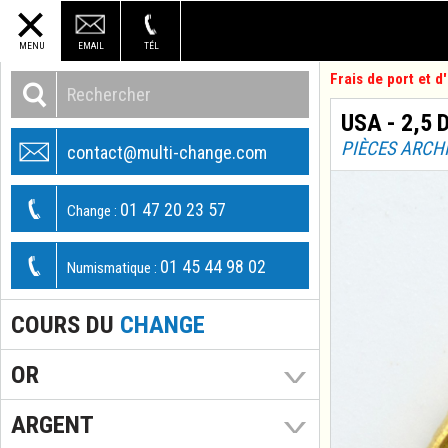
MENU
EMAIL
TÉL
Frais de port et 
USA - 2,5 
PIÈCES ARCH
contact@multi-change.com
01 47 20 23 57
Change :
01 45 44 98 02
Numismatique :
COURS DU
CHANGE
OR
ARGENT