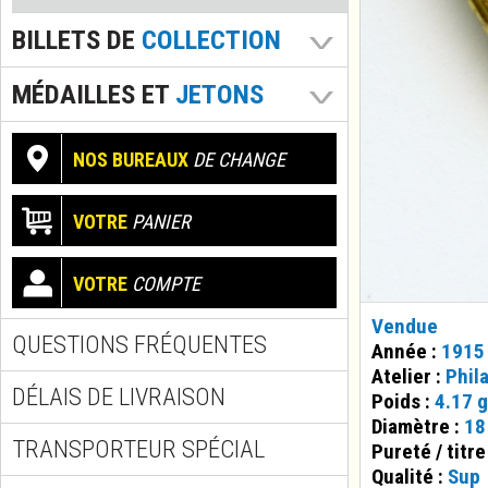
BILLETS DE
COLLECTION
MÉDAILLES ET
JETONS
NOS BUREAUX
DE CHANGE
VOTRE
PANIER
VOTRE
COMPTE
Vendue
QUESTIONS FRÉQUENTES
Année :
1915
Atelier :
Phil
DÉLAIS DE LIVRAISON
Poids :
4.17 g
Diamètre :
18
TRANSPORTEUR SPÉCIAL
Pureté / titre
Qualité :
Sup