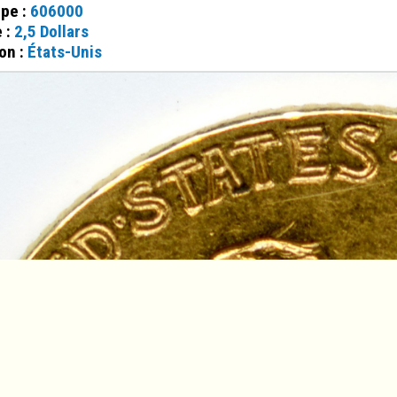
ppe :
606000
e :
2,5 Dollars
on :
États-Unis