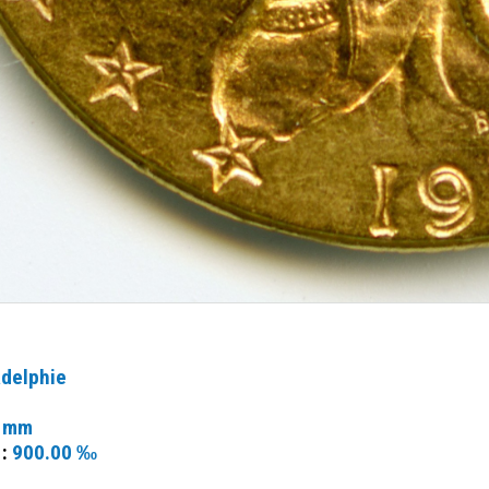
adelphie
 mm
 :
900.00 ‰