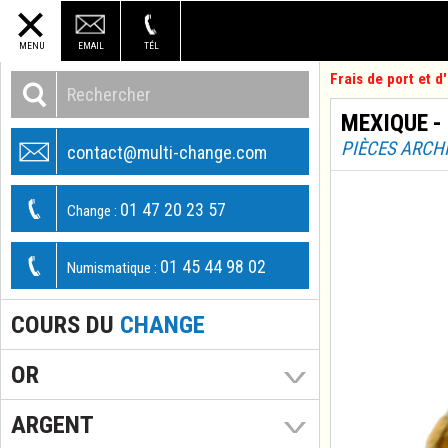
MENU
EMAIL
TÉL
Frais de port et 
MEXIQUE - 
PIÈCES ARCH
contact@multi-change.com
01 47 20 23 57
Change :
01 45 44 98 02
Numismatique :
COURS DU
CHANGE
OR
ARGENT