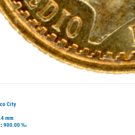
co City
.4 mm
 :
900.00 ‰