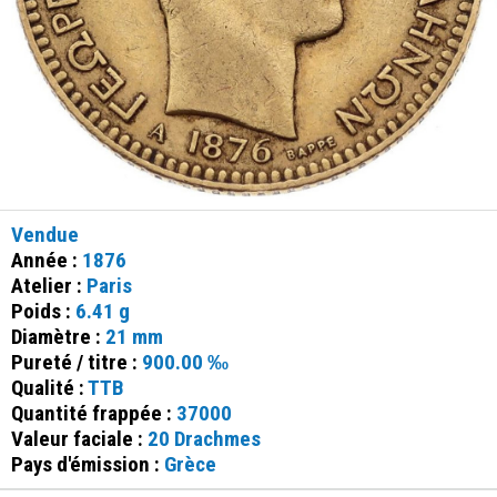
Vendue
Année :
1876
Atelier :
Paris
Poids :
6.41 g
Diamètre :
21 mm
Pureté / titre :
900.00 ‰
Qualité :
TTB
Quantité frappée :
37000
Valeur faciale :
20 Drachmes
Pays d'émission :
Grèce