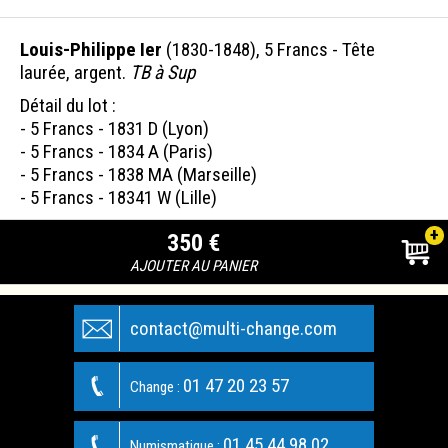
Louis-Philippe Ier
(1830-1848), 5 Francs - Tête
laurée, argent.
TB à Sup
Détail du lot :
- 5 Francs - 1831 D (Lyon)
- 5 Francs - 1834 A (Paris)
- 5 Francs - 1838 MA (Marseille)
- 5 Francs - 18341 W (Lille)
+
350 €
AJOUTER AU PANIER
contact@multi-change.com
01 47 20 23 57
Change :
01 45 44 98 02
Numismatique :