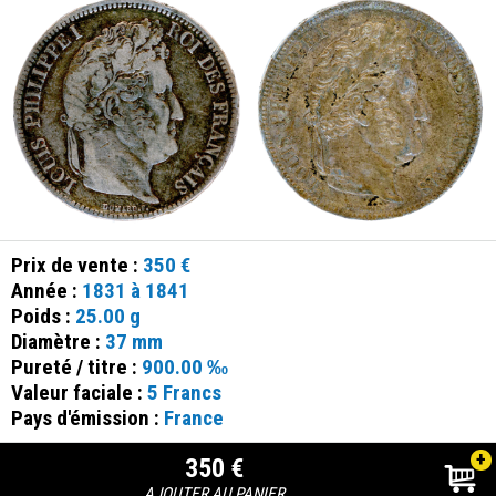
Prix de vente :
350 €
Année :
1831 à 1841
Poids :
25.00 g
Diamètre :
37 mm
Pureté / titre :
900.00 ‰
Valeur faciale :
5 Francs
Pays d'émission :
France
+
350 €
AJOUTER AU PANIER