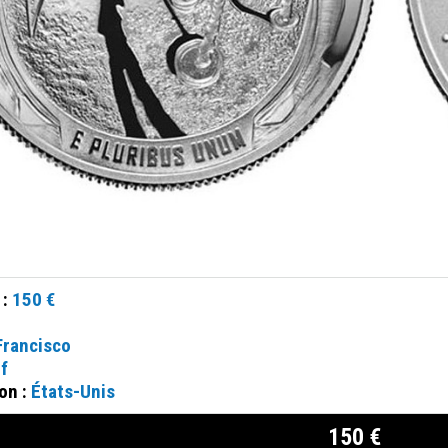
 :
150 €
Francisco
f
on :
États-Unis
150 €