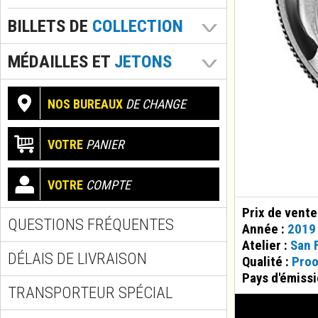
BILLETS DE
COLLECTION
MÉDAILLES ET
JETONS
NOS BUREAUX
DE CHANGE
VOTRE
PANIER
VOTRE
COMPTE
Prix de vente
QUESTIONS FRÉQUENTES
Année :
2019
Atelier :
San 
DÉLAIS DE LIVRAISON
Qualité :
Proo
Pays d'émissi
TRANSPORTEUR SPÉCIAL