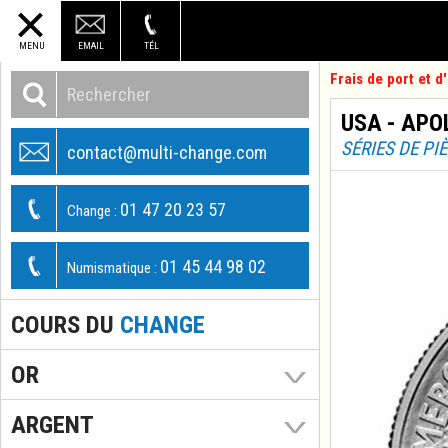
MENU
EMAIL
TÉL
Frais de port et 
USA - APOL
SÉRIES DE PI
contact@multi-change.com
01 47 20 23 57
Change :
01 45 44 98 02
Numismatique :
COURS DU
CHANGE
OR
ARGENT