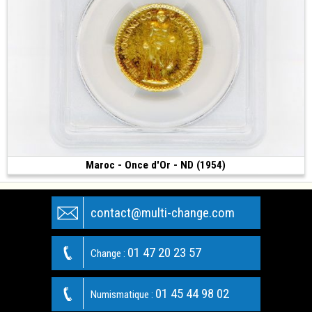
Maroc - Once d'Or - ND (1954)
9 000 €
(1954 • Londres • 33.93 g • 25 mm)
contact@multi-change.com
01 47 20 23 57
Change :
01 45 44 98 02
Numismatique :