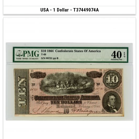
USA - 1 Dollar - T37449074A
170 €
(1899)