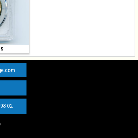
 S
450 €
mm)
ge.com
7
 98 02
s