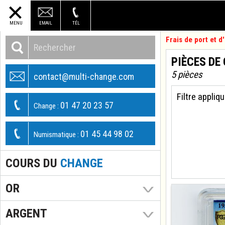
MENU
EMAIL
TÉL
Frais de port et 
PIÈCES DE
5 pièces
contact@multi-change.com
Filtre appliqu
01 47 20 23 57
Change :
01 45 44 98 02
Numismatique :
COURS DU
CHANGE
OR
ARGENT