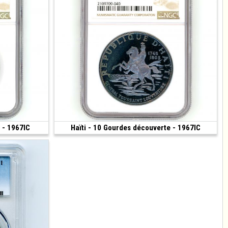
 - 1967IC
250 €
Haïti - 10 Gourdes découverte - 1967IC
280 €
(1967 • 47.05 g • 40 mm)