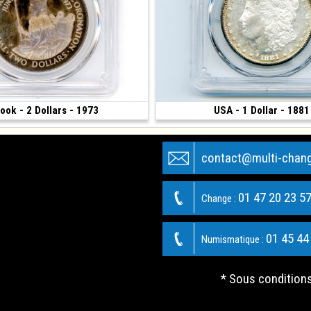
Cook - 2 Dollars - 1973
150 €
USA - 1 Dollar - 1881
 38.61 mm)
(1881 • San Francisco • 26.73 g • 38.1 
contact@multi-chan
01 47 20 23 5
Change :
01 45 44
Numismatique :
* Sous condition