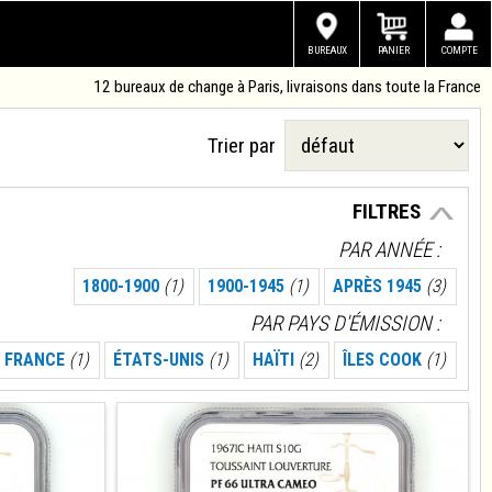
BUREAUX
PANIER
COMPTE
12 bureaux de change à Paris, livraisons dans toute la France
Trier par
FILTRES
PAR ANNÉE
1800-1900
(1)
1900-1945
(1)
APRÈS 1945
(3)
PAR PAYS D'ÉMISSION
FRANCE
(1)
ÉTATS-UNIS
(1)
HAÏTI
(2)
ÎLES COOK
(1)