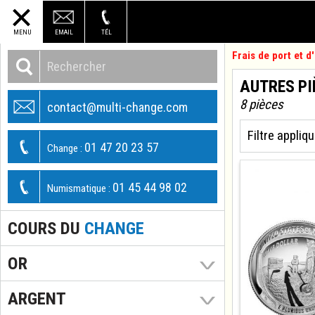
MENU
EMAIL
TÉL
Frais de port et 
AUTRES PI
8 pièces
contact@multi-change.com
Filtre appliqu
01 47 20 23 57
Change :
01 45 44 98 02
Numismatique :
COURS DU
CHANGE
OR
ARGENT