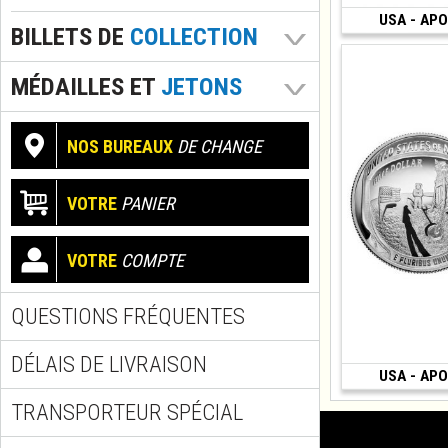
USA - APOL
(2019 • San Franci
BILLETS DE
COLLECTION
MÉDAILLES ET
JETONS
NOS BUREAUX
DE CHANGE
VOTRE
PANIER
VOTRE
COMPTE
QUESTIONS FRÉQUENTES
DÉLAIS DE LIVRAISON
USA - APOL
(2019 • San Franci
TRANSPORTEUR SPÉCIAL